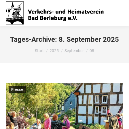
Tages-Archive:
8. September 2025
Sie befinden sich hier:
Start
2025
September
08
Presse