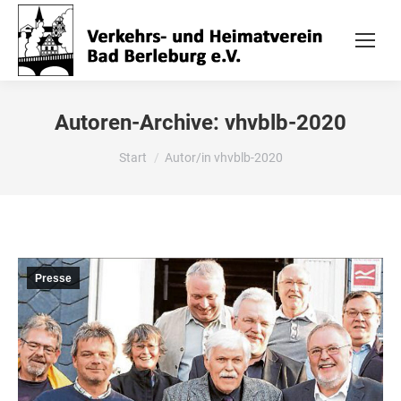
Autoren-Archive:
vhvblb-2020
Sie befinden sich hier:
Start
Autor/in vhvblb-2020
Presse