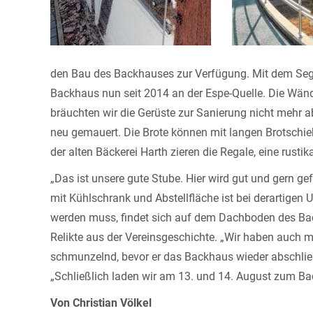
den Bau des Backhauses zur Verfügung. Mit dem Seg
Backhaus nun seit 2014 an der Espe-Quelle. Die Wänd
bräuchten wir die Gerüste zur Sanierung nicht mehr a
neu gemauert. Die Brote können mit langen Brotschi
der alten Bäckerei Harth zieren die Regale, eine rusti
„Das ist unsere gute Stube. Hier wird gut und gern ge
mit Kühlschrank und Abstellfläche ist bei derartigen 
werden muss, findet sich auf dem Dachboden des Bac
Relikte aus der Vereinsgeschichte. „Wir haben auch m
schmunzelnd, bevor er das Backhaus wieder abschließ
„Schließlich laden wir am 13. und 14. August zum B
Von Christian Völkel