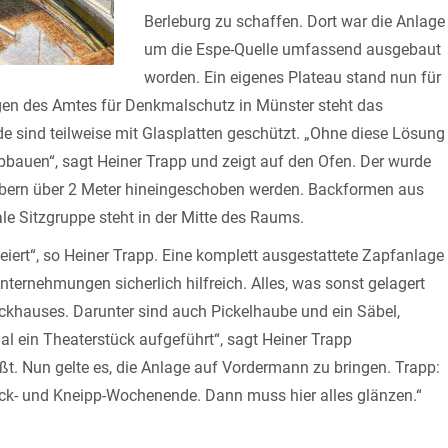
Berleburg zu schaffen. Dort war die Anlage
um die Espe-Quelle umfassend ausgebaut
worden. Ein eigenes Plateau stand nun für
en des Amtes für Denkmalschutz in Münster steht das
e sind teilweise mit Glasplatten geschützt. „Ohne diese Lösung
bbauen“, sagt Heiner Trapp und zeigt auf den Ofen. Der wurde
ebern über 2 Meter hineingeschoben werden. Backformen aus
kale Sitzgruppe steht in der Mitte des Raums.
feiert“, so Heiner Trapp. Eine komplett ausgestattete Zapfanlage
Unternehmungen sicherlich hilfreich. Alles, was sonst gelagert
khauses. Darunter sind auch Pickelhaube und ein Säbel,
al ein Theaterstück aufgeführt“, sagt Heiner Trapp
t. Nun gelte es, die Anlage auf Vordermann zu bringen. Trapp:
ack- und Kneipp-Wochenende. Dann muss hier alles glänzen.“