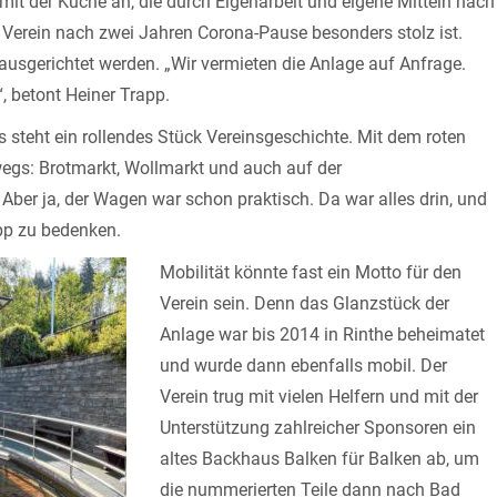
it der Küche an, die durch Eigenarbeit und eigene Mitteln nach
r Verein nach zwei Jahren Corona-Pause besonders stolz ist.
 ausgerichtet werden. „Wir vermieten die Anlage auf Anfrage.
, betont Heiner Trapp.
 steht ein rollendes Stück Vereinsgeschichte. Mit dem roten
egs: Brotmarkt, Wollmarkt und auch auf der
. Aber ja, der Wagen war schon praktisch. Da war alles drin, und
pp zu bedenken.
Mobilität könnte fast ein Motto für den
Verein sein. Denn das Glanzstück der
Anlage war bis 2014 in Rinthe beheimatet
und wurde dann ebenfalls mobil. Der
Verein trug mit vielen Helfern und mit der
Unterstützung zahlreicher Sponsoren ein
altes Backhaus Balken für Balken ab, um
die nummerierten Teile dann nach Bad