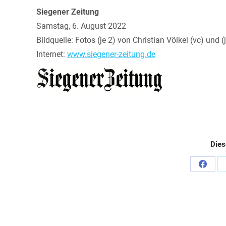
Siegener Zeitung
Samstag, 6. August 2022
Bildquelle: Fotos (je 2) von Christian Völkel (vc) und (j
Internet:
www.siegener-zeitung.de
Dies
Share
on
Faceb
Kommentarnavigation