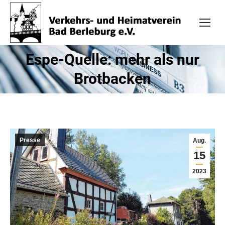
Espe-Quelle: mehr als nur
Brotbacken
Presse
Aug.
15
2023