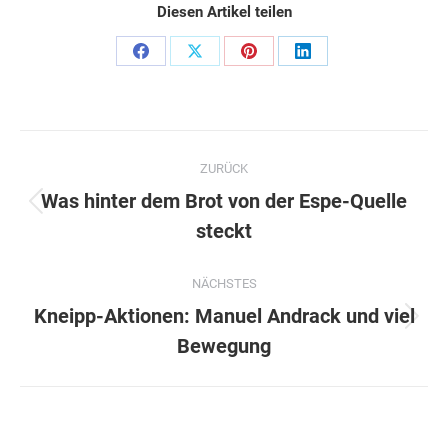
Diesen Artikel teilen
Share
Share
Share
Share
on
on
on
on
Facebook
X
Pinterest
LinkedIn
Kommentarnavigation
ZURÜCK
Was hinter dem Brot von der Espe-Quelle
Vorheriger
steckt
Beitrag:
NÄCHSTES
Kneipp-Aktionen: Manuel Andrack und viel
Nächster
Bewegung
Beitrag: